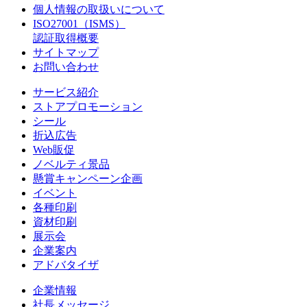
個人情報の取扱いについて
ISO27001（ISMS）
認証取得概要
サイトマップ
お問い合わせ
サービス紹介
ストアプロモーション
シール
折込広告
Web販促
ノベルティ景品
懸賞キャンペーン企画
イベント
各種印刷
資材印刷
展示会
企業案内
アドバタイザ
企業情報
社長メッセージ