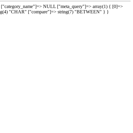
182) ["category_name"]=> NULL ["meta_query"]=> array(1) { [0]=>
 string(4) "CHAR" ["compare"]=> string(7) "BETWEEN" } }