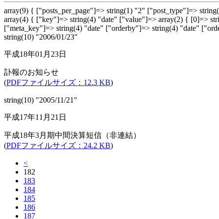
array(9) { ["posts_per_page"]=> string(1) "2" ["post_type"]=> stri
array(4) { ["key"]=> string(4) "date" ["value"]=> array(2) { [0]=
["meta_key"]=> string(4) "date" ["orderby"]=> string(4) "date" ["or
string(10) "2006/01/23"
平成18年01月23日
訃報のお知らせ
(
PDFファイルサイズ：12.3 KB
)
string(10) "2005/11/21"
平成17年11月21日
平成18年3月期中間決算短信（非連結）
(
PDFファイルサイズ：24.2 KB
)
<
182
183
184
185
186
187