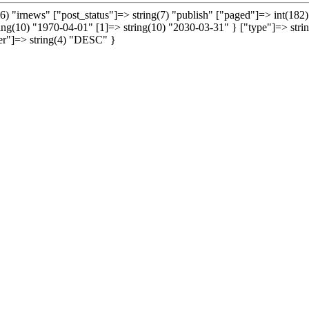
ng(6) "irnews" ["post_status"]=> string(7) "publish" ["paged"]=> int(
> string(10) "1970-04-01" [1]=> string(10) "2030-03-31" } ["type"]=>
der"]=> string(4) "DESC" }