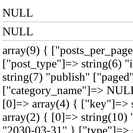
NULL
NULL
array(9) { ["posts_per_page
["post_type"]=> string(6) "
string(7) "publish" ["paged
["category_name"]=> NULL
[0]=> array(4) { ["key"]=> 
array(2) { [0]=> string(10)
"2030-03-31" } ["type"]=>