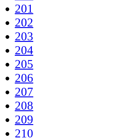
201
202
203
204
205
206
207
208
209
210